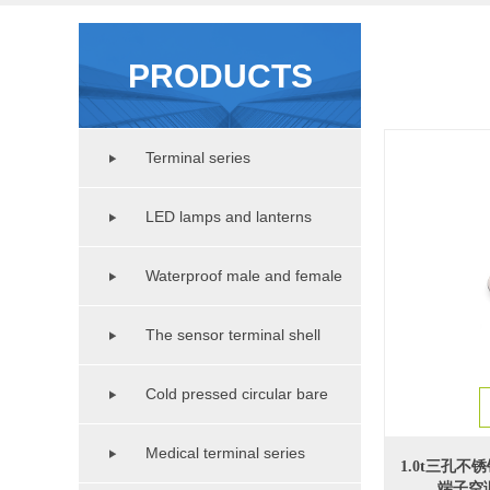
PRODUCTS
Terminal series
LED lamps and lanterns
lighting series
Waterproof male and female
copper pipe series
The sensor terminal shell
series
Cold pressed circular bare
terminal series
Medical terminal series
1.0t三孔
端子空