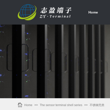
首页
Home
Home
>>
The sensor terminal shell series
>>
不锈钢壳类